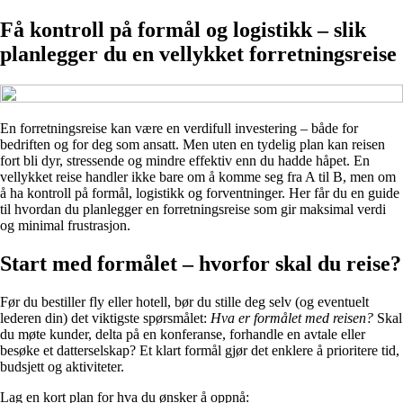
Få kontroll på formål og logistikk – slik
planlegger du en vellykket forretningsreise
En forretningsreise kan være en verdifull investering – både for
bedriften og for deg som ansatt. Men uten en tydelig plan kan reisen
fort bli dyr, stressende og mindre effektiv enn du hadde håpet. En
vellykket reise handler ikke bare om å komme seg fra A til B, men om
å ha kontroll på formål, logistikk og forventninger. Her får du en guide
til hvordan du planlegger en forretningsreise som gir maksimal verdi
og minimal frustrasjon.
Start med formålet – hvorfor skal du reise?
Før du bestiller fly eller hotell, bør du stille deg selv (og eventuelt
lederen din) det viktigste spørsmålet:
Hva er formålet med reisen?
Skal
du møte kunder, delta på en konferanse, forhandle en avtale eller
besøke et datterselskap? Et klart formål gjør det enklere å prioritere tid,
budsjett og aktiviteter.
Lag en kort plan for hva du ønsker å oppnå: