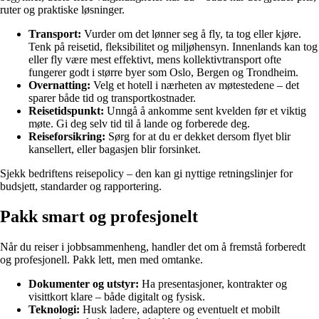
ruter og praktiske løsninger.
Transport:
Vurder om det lønner seg å fly, ta tog eller kjøre.
Tenk på reisetid, fleksibilitet og miljøhensyn. Innenlands kan tog
eller fly være mest effektivt, mens kollektivtransport ofte
fungerer godt i større byer som Oslo, Bergen og Trondheim.
Overnatting:
Velg et hotell i nærheten av møtestedene – det
sparer både tid og transportkostnader.
Reisetidspunkt:
Unngå å ankomme sent kvelden før et viktig
møte. Gi deg selv tid til å lande og forberede deg.
Reiseforsikring:
Sørg for at du er dekket dersom flyet blir
kansellert, eller bagasjen blir forsinket.
Sjekk bedriftens reisepolicy – den kan gi nyttige retningslinjer for
budsjett, standarder og rapportering.
Pakk smart og profesjonelt
Når du reiser i jobbsammenheng, handler det om å fremstå forberedt
og profesjonell. Pakk lett, men med omtanke.
Dokumenter og utstyr:
Ha presentasjoner, kontrakter og
visittkort klare – både digitalt og fysisk.
Teknologi:
Husk ladere, adaptere og eventuelt et mobilt