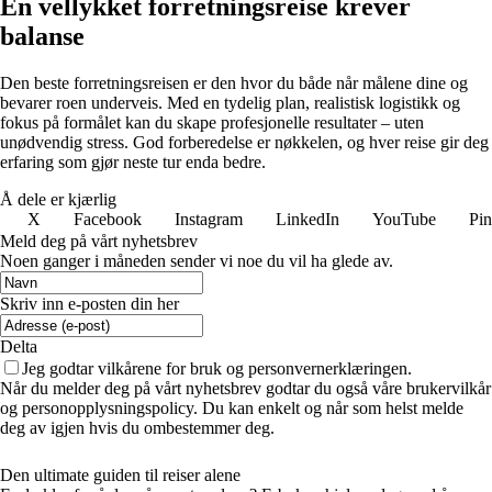
En vellykket forretningsreise krever
balanse
Den beste forretningsreisen er den hvor du både når målene dine og
bevarer roen underveis. Med en tydelig plan, realistisk logistikk og
fokus på formålet kan du skape profesjonelle resultater – uten
unødvendig stress. God forberedelse er nøkkelen, og hver reise gir deg
erfaring som gjør neste tur enda bedre.
Å dele er kjærlig
X
Facebook
Instagram
LinkedIn
YouTube
Pin
Meld deg på vårt nyhetsbrev
Noen ganger i måneden sender vi noe du vil ha glede av.
Skriv inn e-posten din her
Delta
Jeg godtar vilkårene for bruk og personvernerklæringen.
Når du melder deg på vårt nyhetsbrev godtar du også våre brukervilkår
og personopplysningspolicy. Du kan enkelt og når som helst melde
deg av igjen hvis du ombestemmer deg.
Den ultimate guiden til reiser alene