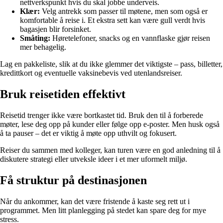
nettverkspunkt hvis du skal jobbe underveis.
Klær:
Velg antrekk som passer til møtene, men som også er
komfortable å reise i. Et ekstra sett kan være gull verdt hvis
bagasjen blir forsinket.
Småting:
Høretelefoner, snacks og en vannflaske gjør reisen
mer behagelig.
Lag en pakkeliste, slik at du ikke glemmer det viktigste – pass, billetter,
kredittkort og eventuelle vaksinebevis ved utenlandsreiser.
Bruk reisetiden effektivt
Reisetid trenger ikke være bortkastet tid. Bruk den til å forberede
møter, lese deg opp på kunder eller følge opp e-poster. Men husk også
å ta pauser – det er viktig å møte opp uthvilt og fokusert.
Reiser du sammen med kolleger, kan turen være en god anledning til å
diskutere strategi eller utveksle ideer i et mer uformelt miljø.
Få struktur på destinasjonen
Når du ankommer, kan det være fristende å kaste seg rett ut i
programmet. Men litt planlegging på stedet kan spare deg for mye
stress.