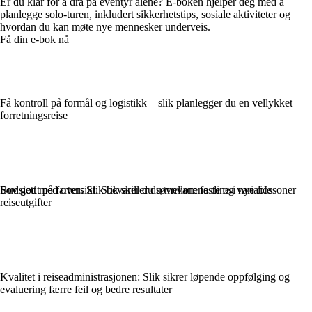
Er du klar for å dra på eventyr alene? E-boken hjelper deg med å
planlegge solo-turen, inkludert sikkerhetstips, sosiale aktiviteter og
hvordan du kan møte nye mennesker underveis.
Få din e-bok nå
Få kontroll på formål og logistikk – slik planlegger du en vellykket
forretningsreise
Sov godt på farten: Slik bevarer du søvnvanene dine i nye tidssoner
Budsjett med oversikt: Slik skiller du mellom faste og variable
reiseutgifter
Kvalitet i reiseadministrasjonen: Slik sikrer løpende oppfølging og
evaluering færre feil og bedre resultater