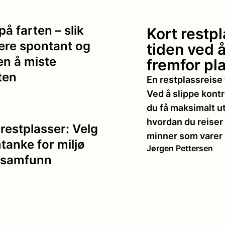
på farten – slik
Kort restp
dere spontant og
tiden ved 
ten å miste
fremfor pl
ten
En restplassreise 
Ved å slippe kontr
du få maksimalt utb
hvordan du reiser 
restplasser: Velg
minner som varer 
anke for miljø
Jørgen Pettersen
lsamfunn