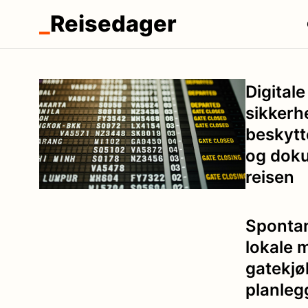
_
Reisedager
Digitale
sikkerhe
beskytt
og dok
reisen
Spontan
lokale 
gatekjø
planleg