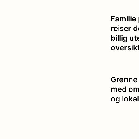
Familie 
reiser 
billig u
oversik
Grønne 
med omt
og loka