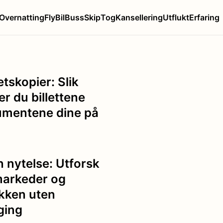
Overnatting
Fly
Bil
Buss
Skip
Tog
Kansellering
Utflukt
Erfaring
tskopier: Slik
er du billettene
umentene dine på
 nytelse: Utforsk
markeder og
kken uten
ging