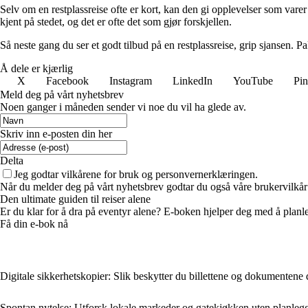
Selv om en restplassreise ofte er kort, kan den gi opplevelser som varer
kjent på stedet, og det er ofte det som gjør forskjellen.
Så neste gang du ser et godt tilbud på en restplassreise, grip sjansen. Pa
Å dele er kjærlig
X
Facebook
Instagram
LinkedIn
YouTube
Pin
Meld deg på vårt nyhetsbrev
Noen ganger i måneden sender vi noe du vil ha glede av.
Skriv inn e-posten din her
Delta
Jeg godtar vilkårene for bruk og personvernerklæringen.
Når du melder deg på vårt nyhetsbrev godtar du også våre brukervilkå
Den ultimate guiden til reiser alene
Er du klar for å dra på eventyr alene? E-boken hjelper deg med å planle
Få din e-bok nå
Digitale sikkerhetskopier: Slik beskytter du billettene og dokumentene 
Spontan nytelse: Utforsk lokale markeder og gatekjøkken uten planleg