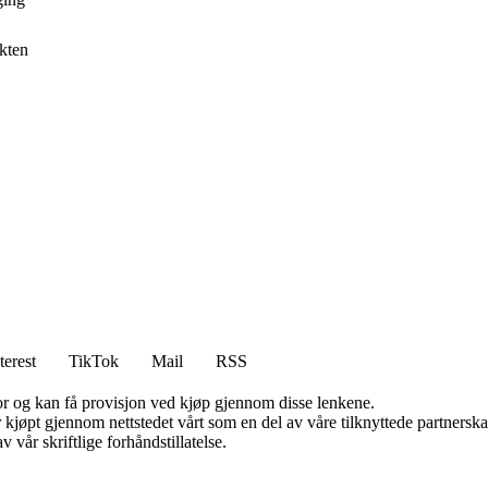
ikten
terest
TikTok
Mail
RSS
for og kan få provisjon ved kjøp gjennom disse lenkene.
ter kjøpt gjennom nettstedet vårt som en del av våre tilknyttede partner
 vår skriftlige forhåndstillatelse.