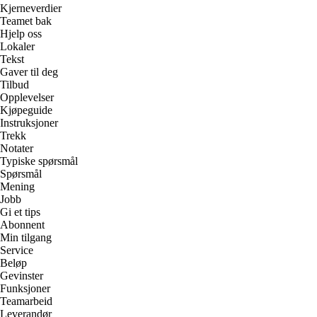
Kjerneverdier
Teamet bak
Hjelp oss
Lokaler
Tekst
Gaver til deg
Tilbud
Opplevelser
Kjøpeguide
Instruksjoner
Trekk
Notater
Typiske spørsmål
Spørsmål
Mening
Jobb
Gi et tips
Abonnent
Min tilgang
Service
Beløp
Gevinster
Funksjoner
Teamarbeid
Leverandør