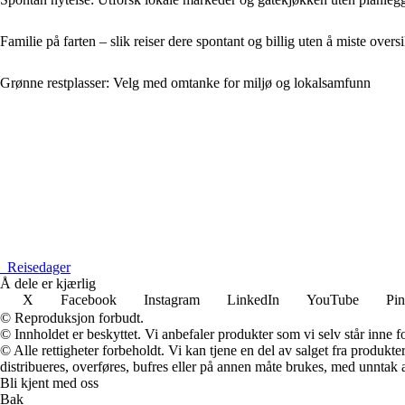
Familie på farten – slik reiser dere spontant og billig uten å miste overs
Grønne restplasser: Velg med omtanke for miljø og lokalsamfunn
_
Reisedager
Å dele er kjærlig
X
Facebook
Instagram
LinkedIn
YouTube
Pin
© Reproduksjon forbudt.
© Innholdet er beskyttet. Vi anbefaler produkter som vi selv står inne 
© Alle rettigheter forbeholdt. Vi kan tjene en del av salget fra produk
distribueres, overføres, bufres eller på annen måte brukes, med unntak av
Bli kjent med oss
Bak