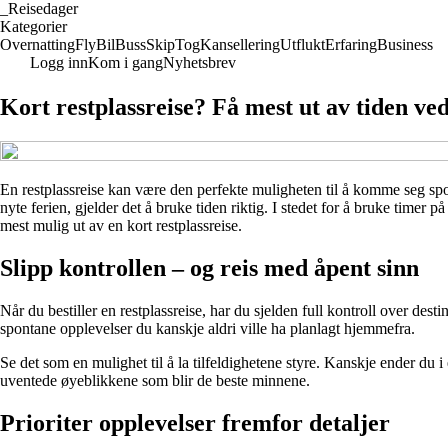
_
Reisedager
Kategorier
Overnatting
Fly
Bil
Buss
Skip
Tog
Kansellering
Utflukt
Erfaring
Business
Logg inn
Kom i gang
Nyhetsbrev
Kort restplassreise? Få mest ut av tiden ve
En restplassreise kan være den perfekte muligheten til å komme seg spon
nyte ferien, gjelder det å bruke tiden riktig. I stedet for å bruke timer
mest mulig ut av en kort restplassreise.
Slipp kontrollen – og reis med åpent sinn
Når du bestiller en restplassreise, har du sjelden full kontroll over desti
spontane opplevelser du kanskje aldri ville ha planlagt hjemmefra.
Se det som en mulighet til å la tilfeldighetene styre. Kanskje ender du i
uventede øyeblikkene som blir de beste minnene.
Prioriter opplevelser fremfor detaljer