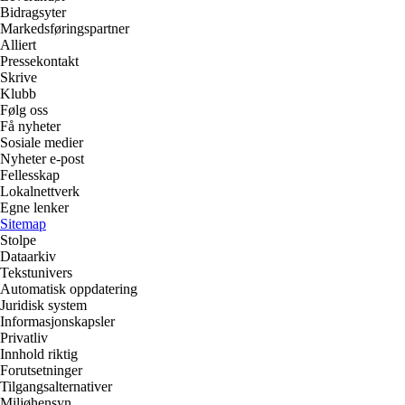
Bidragsyter
Markedsføringspartner
Alliert
Pressekontakt
Skrive
Klubb
Følg oss
Få nyheter
Sosiale medier
Nyheter e-post
Fellesskap
Lokalnettverk
Egne lenker
Sitemap
Stolpe
Dataarkiv
Tekstunivers
Automatisk oppdatering
Juridisk system
Informasjonskapsler
Privatliv
Innhold riktig
Forutsetninger
Tilgangsalternativer
Miljøhensyn