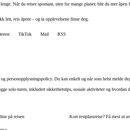
 lenge. Når du reiser spontant, uten for mange planer, blir du mer åpen f
kk lett, reis åpent – og la opplevelsene finne deg.
terest
TikTok
Mail
RSS
r og personopplysningspolicy. Du kan enkelt og når som helst melde d
gge solo-turen, inkludert sikkerhetstips, sosiale aktiviteter og hvorda
dine på reisen
Kort restplassreise? Få mest ut a
ging