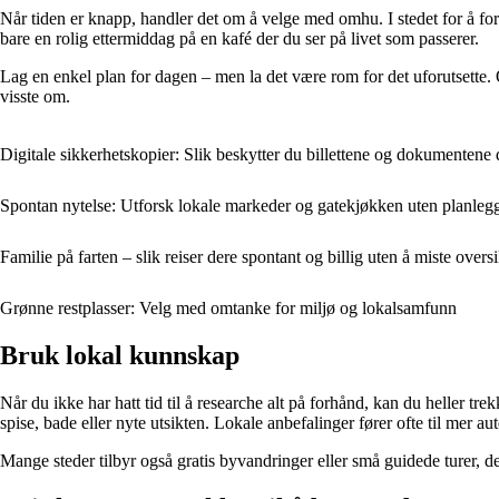
Når tiden er knapp, handler det om å velge med omhu. I stedet for å fors
bare en rolig ettermiddag på en kafé der du ser på livet som passerer.
Lag en enkel plan for dagen – men la det være rom for det uforutsette. O
visste om.
Digitale sikkerhetskopier: Slik beskytter du billettene og dokumentene 
Spontan nytelse: Utforsk lokale markeder og gatekjøkken uten planleg
Familie på farten – slik reiser dere spontant og billig uten å miste overs
Grønne restplasser: Velg med omtanke for miljø og lokalsamfunn
Bruk lokal kunnskap
Når du ikke har hatt tid til å researche alt på forhånd, kan du heller t
spise, bade eller nyte utsikten. Lokale anbefalinger fører ofte til mer a
Mange steder tilbyr også gratis byvandringer eller små guidede turer, der