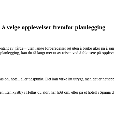
d å velge opplevelser fremfor planlegging
tant av gårde – uten lange forberedelser og uten å bruke uker på å samm
 på planlegging, kan du få langt mer ut av reisen ved å fokusere på opplev
nasjon, hotell eller tidspunkt. Det kan virke litt utrygt, men det er netto
 en liten kystby i Hellas du aldri har hørt om, eller på et hotell i Span