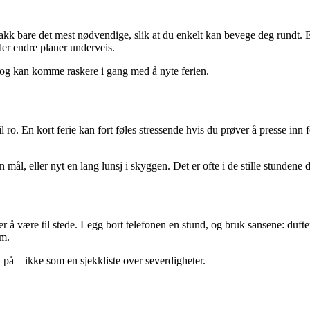
 Pakk bare det mest nødvendige, slik at du enkelt kan bevege deg rundt. Et
ller endre planer underveis.
 og kan komme raskere i gang med å nyte ferien.
 til ro. En kort ferie kan fort føles stressende hvis du prøver å presse in
en mål, eller nyt en lang lunsj i skyggen. Det er ofte i de stille stundene
r å være til stede. Legg bort telefonen en stund, og bruk sansene: duf
rm.
 på – ikke som en sjekkliste over severdigheter.