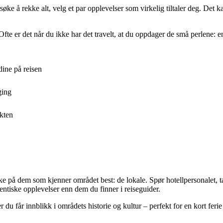
øke å rekke alt, velg et par opplevelser som virkelig tiltaler deg. Det k
fte er det når du ikke har det travelt, at du oppdager de små perlene: en
dine på reisen
ging
ikten
rekke på dem som kjenner området best: de lokale. Spør hotellpersonalet, 
utentiske opplevelser enn dem du finner i reiseguider.
 du får innblikk i områdets historie og kultur – perfekt for en kort ferie