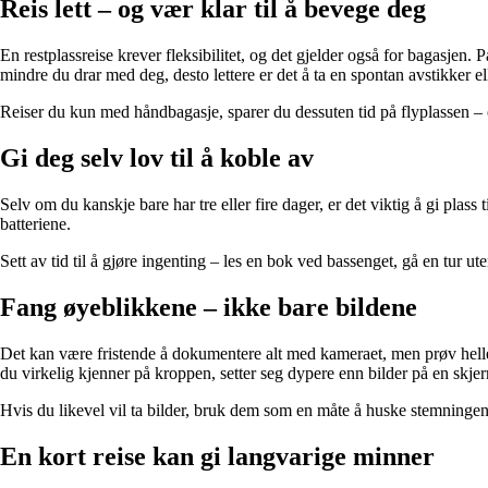
Reis lett – og vær klar til å bevege deg
En restplassreise krever fleksibilitet, og det gjelder også for bagasjen.
mindre du drar med deg, desto lettere er det å ta en spontan avstikker e
Reiser du kun med håndbagasje, sparer du dessuten tid på flyplassen –
Gi deg selv lov til å koble av
Selv om du kanskje bare har tre eller fire dager, er det viktig å gi plass
batteriene.
Sett av tid til å gjøre ingenting – les en bok ved bassenget, gå en tur ut
Fang øyeblikkene – ikke bare bildene
Det kan være fristende å dokumentere alt med kameraet, men prøv helle
du virkelig kjenner på kroppen, setter seg dypere enn bilder på en skje
Hvis du likevel vil ta bilder, bruk dem som en måte å huske stemningen
En kort reise kan gi langvarige minner